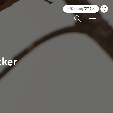
大師's Blog
구독하기
메
뉴
ker