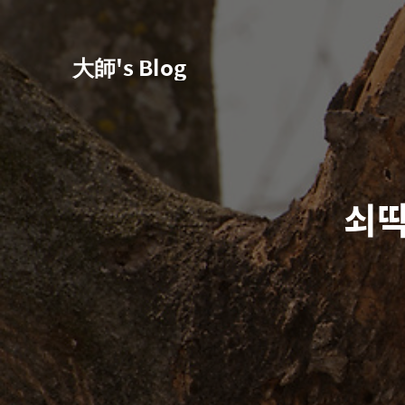
大師's Blog
쇠딱