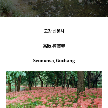
고창 선운사
高敞
禪雲寺
Seonunsa,
Gochang