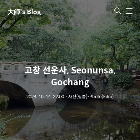
大師's Blog
메
뉴
고창 선운사, Seonunsa,
Gochang
2024. 10. 14. 22:00
ㆍ
사진(필름)-Photo(Film)