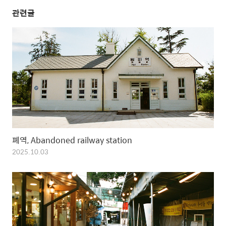
관련글
폐역, Abandoned railway station
2025.10.03