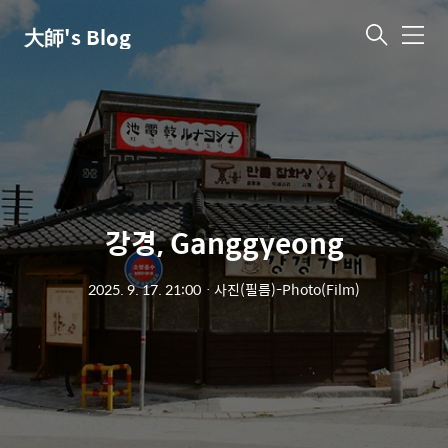
大師's Blog
메
뉴
강경, Ganggyeong
2025. 9. 17. 21:00
ㆍ
사진(필름)-Photo(Film)