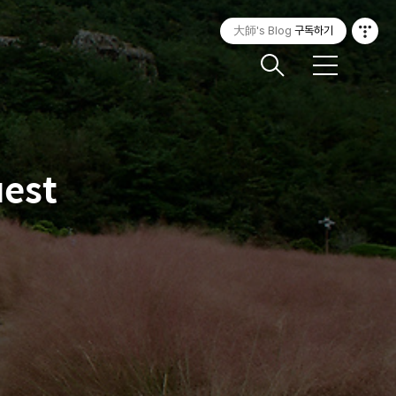
大師's Blog
구독하기
메
뉴
est