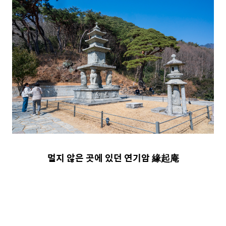
멀지 않은 곳에 있던 연기암
緣
起庵