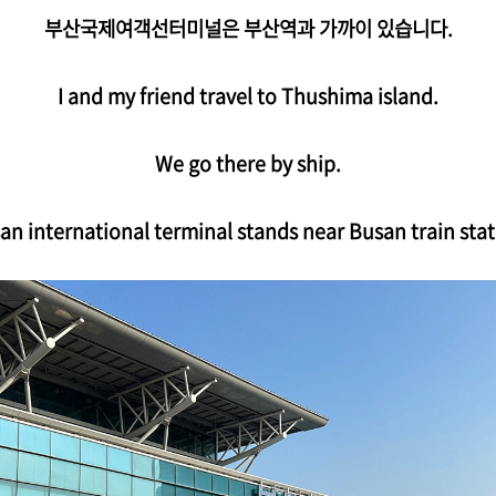
부산국제여객선터미널은 부산역과 가까이 있습니다.
I and my friend travel to Thushima island.
We go there by ship.
an international terminal stands near Busan train stat