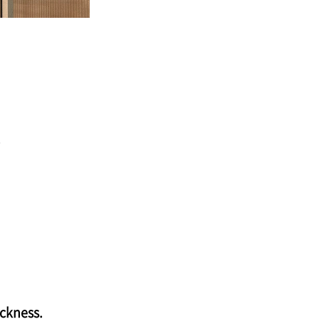
.
ickness.