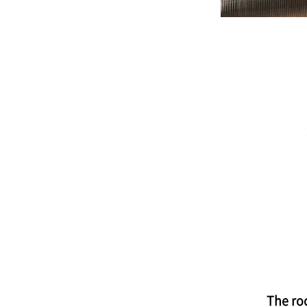
T
he
ro