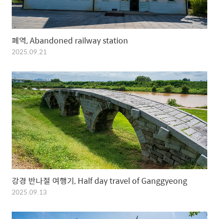
폐역, Abandoned railway station
2025.09.21
강경 반나절 여행기, Half day travel of Ganggyeong
2025.09.13