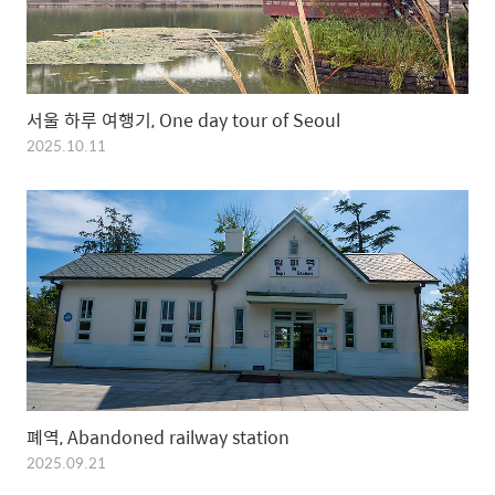
서울 하루 여행기, One day tour of Seoul
2025.10.11
폐역, Abandoned railway station
2025.09.21