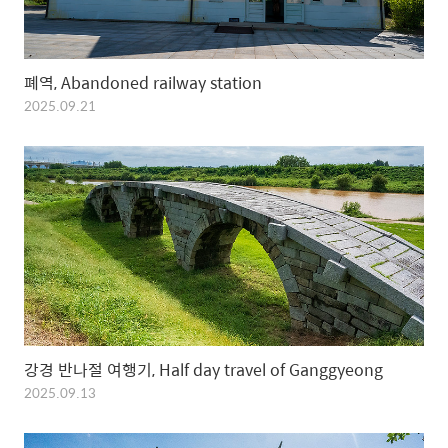
폐역, Abandoned railway station
2025.09.21
강경 반나절 여행기, Half day travel of Ganggyeong
2025.09.13