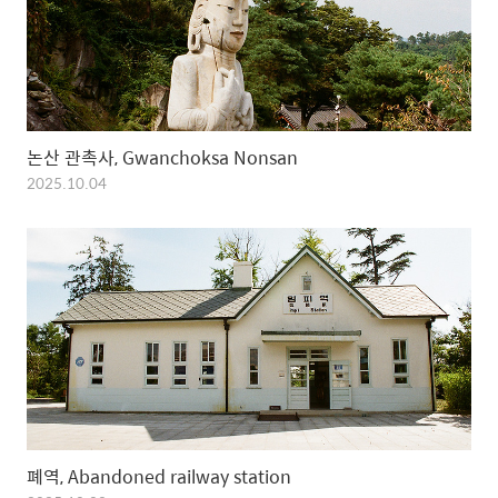
논산 관촉사, Gwanchoksa Nonsan
2025.10.04
폐역, Abandoned railway station