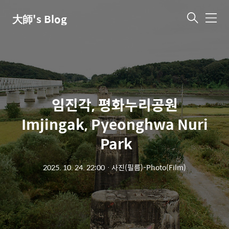
大師's Blog
메
뉴
임진각, 평화누리공원
Imjingak, Pyeonghwa Nuri
Park
2025. 10. 24. 22:00
ㆍ
사진(필름)-Photo(Film)