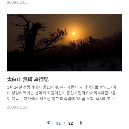
2008.02.05
太白山 無縛 旅行記
1월 24일 청량리에서 밤10시40분기차를 타고 태백으로 출발... (이
미 청량리역에는 산악회 회원이신지 등산차림의 아저씨 &아줌마들
이 가득..) 기차에서 새우잠 자고 태백역에 3시쯤 도착, 택시타고 매
표소 이동... (현금 미리 안챙겨서 나중에 난감...택시비 만오천원)
2008.01.26
바로 올라갈까 하는데, 어떤 아저씨 曰, 지금 올라가서 해 뜨는것 기
다리려면 추우니, 좀 있다가 가잰다. 경기도 부천에서 오셨고, 대우
의 4륜구동차(차이름 까먹음...스포티지보다 상급) 가지고 오셨다.
31
32
F6가지고 오셨다고 하고, 나중에 D3을 구입하고 싶다고 하신다.