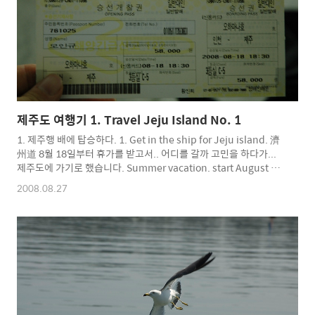
제주도 여행기 1. Travel Jeju Island No. 1
1. 제주행 배에 탑승하다. 1. Get in the ship for Jeju island. 濟
州道 8월 18일부터 휴가를 받고서.. 어디를 갈까 고민을 하다가...
제주도에 가기로 했습니다. Summer vacation. start August 18,
I think "where I go?' and decide I go to jeju island. 친구와
2008.08.27
시간이 맞지 않아 혼자... My time and friend fime is different ,
so I alone... 먼저 준비사항으로, 제주도 지도를 구입했고, (비틀맵,
삼천냥) 인터넷 포털 검색해서 스쿠터렌탈 예약 했습니다. 검색하
니 스쿠터, 자전거 렌탈 업체가 많더라구요. 가격, 기종은 다음 편에
기재하겠습니다. First, I buy Je..