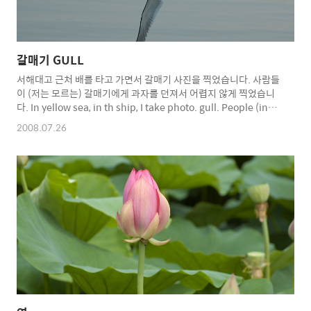
갈매기 GULL
서해대고 근처 배를 타고 가면서 갈매기 사진을 찍었습니다. 사람들
이 (저는 모르는) 갈매기에게 과자를 던져서 어렵지 않게 찍었습니
다. In yellow sea, in th ship, I take photo. gull. People (in
the ship, who I don't know) give snack to gull, so not
2008.07.26
difficult to take photo. 1 2 3 4 5 나 과자좀 줘! Give me the
snack! 6 과자 먹기 위해 쫒아오는 갈매기 approaching gull to
eat snack 찍다보니 뒤에 있는 갈매기에 촛점이... Focus did
back gull 7 나도 과자좀 먹어야겠는데... I want to eat snack
too. 8 左 아싸, 과자..