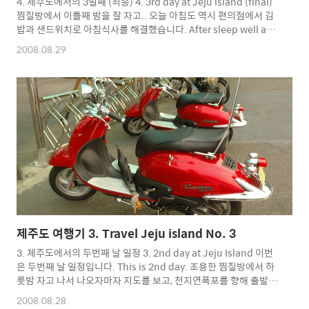
4. 제주도에서의 3일째 (최종) 4. 3rd day at Jeju island (final)
찜질방에서 이틀째 밤을 잘 자고.. 오늘 아침도 역시 편의점에서 김
밥과 샌드위치로 아침식사를 해결했습니다. After sleep well at
jjimjilbang (Korean sauna), Today morning, I eat breakfast
2008.08.29
as rolled rice and sandwich. 나오고 나서, 바로 성산일출봉으로
향했습니다. After breakfast, I go to Seongsan Ilchulbong. 매
표소에서 조금 올라가다가 찍은 사진입니다. Near ticket office,
take photo. 성산일출봉이 보기에도 엄청 높아보이고, 실제로 올
라가면서도 무거운 가방 메고 올라가느라..
제주도 여행기 3. Travel Jeju island No. 3
3. 제주도에서의 두번째 날 일정 3. 2nd day at Jeju Island 이번
은 두번째 날 일정입니다. This is 2nd day. 조용한 찜질방에서 하
룻밤 자고 나서 나오자마자 지도를 보고, 천지연폭포를 향해 출발했
습니다. After sleep well at jjimjilbang (Korean sauna), Out
2008.08.28
of there and see map, and go Cheonjiyeon waterfall. 천지