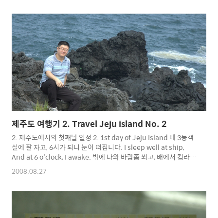
연폭포 주차장 요금도 스쿠터는 주차요금 안 받았습니다. 천지연폭
포 입장료도 역시 할인... There is no parking fee at scooter
too. Entrance fee is discount too. 주차장에 가니, 제가 렌트한
스쿠터와 똑같은 스쿠터가 있습니다. 스쿠터도..
제주도 여행기 2. Travel Jeju island No. 2
2. 제주도에서의 첫째날 일정 2. 1st day of Jeju Island 배 3등객
실에 잘 자고, 6시가 되니 눈이 떠집니다. I sleep well at ship,
And at 6 o'clock, I awake. 밖에 나와 바람좀 쐬고, 배에서 컵라면
하나로 아침 떼우고, 세면 하고 짐 챙기고 하선 준비합니다. I go
2008.08.27
duck and seeing see, Eat cup noodle by breakfast in ship,
Wash up and prepare to leaving the ship. 8시 30분 제주항
도착 예정이었는데, 풍랑주의보 때문에 시간이 약간 지체되어 9시
에 제주항에 도착했습니다. 하선 장면은 카메라를 가방에서 꺼내기
가 귀찮아서 Pass. Arriving Jeju harbor f..