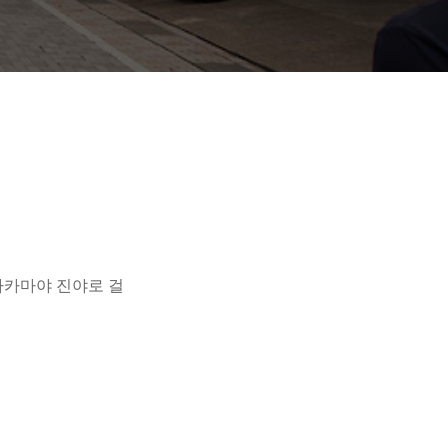
타카마야 진야로 걸