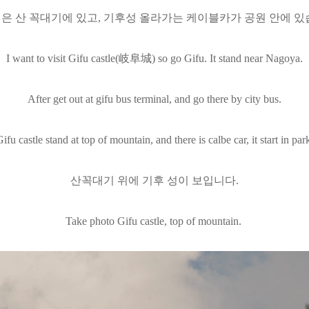
은 산 꼭대기에 있고, 기후성 올라가는 케이블카가 공원 안에 있
I want to visit Gifu castle(
岐阜城) so go Gifu. It stand near Nagoya.
After get out at gifu bus terminal, and go there by city bus.
ifu castle stand at top of mountain, and there is calbe car, it start in par
산꼭대기 위에 기후 성이 보입니다.
Take photo Gifu castle, top of mountain.