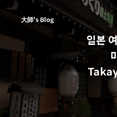
大師's Blog
일본 여
마
Takay