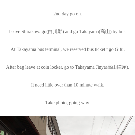
2nd day go on.
Leave
Shirakawago(
白川鄕
) and go
Takayama(高山) by bus.
At Takayama bus terminal, we reserved bus ticket t go Gifu.
After
bag leave at coin locker, go to Takayama Jinya(
高山陣屋).
It need little over than 10 minute walk.
Take photo, going way.