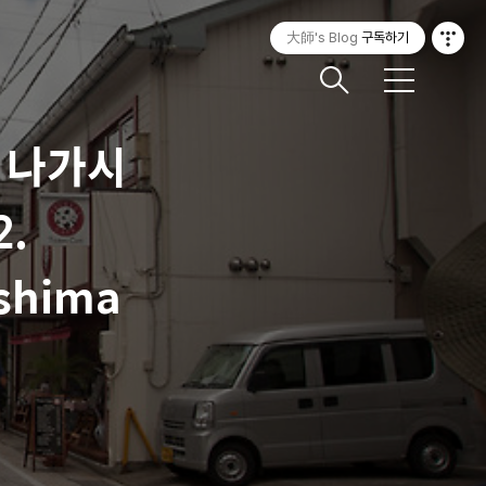
大師's Blog
구독하기
메
뉴
, 나가시
2.
ashima