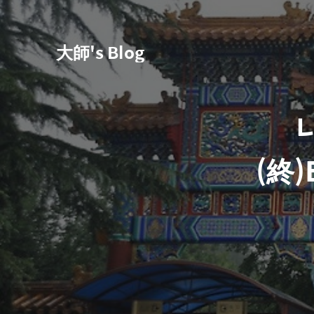
大師's Blog
(終)B