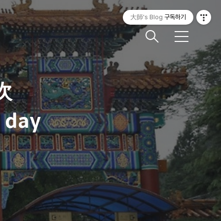
大師's Blog
구독하기
메
뉴
次
h day