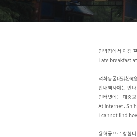
민박집에서 아침 잘
I ate breakfast a
석화동굴(石花洞窟
안내책자에는 안나
인터넷에는 대중교
At internet , Shi
I cannot find ho
용허궁으로 향합니