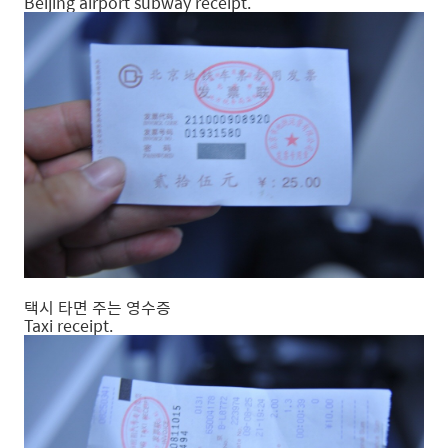
Beijing airport subway receipt.
택시 타면 주는 영수증
Taxi receipt.