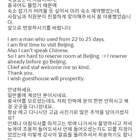
중국어도 몰랐기 때문에
숙소 잡기가 어려울 듯 싶어서 미리 숙소 예약했었는데,
사장님과 직원분이 친절하게 맞이해주셔서 잘 이용했었습니
다.
앞으로 번창하시기를 바랍니다
I am a man who used from 22 to 25 days,
I am first time to visit Beijing,
Also I can't speak Chinese,
So I am hard to reserve room at Beijing, -> I reserve
already before go Beijing.
Chief and staf welcome me so kind.
Thank you.
I wish guesthouse will prosperity.
안녕하세요.
일반룸에 계셨던 분이시네요.
중국어를 모르셨는데도 저희 민박에 문의 한번 안하시고 북
경 곳곳을 다니셨네요.
항상 메고 다니시던 고급 사진기로 많은 추억을 담아가셨지
요?
언제나 아침식사를 마치고는 밖에 나가셔서 촬영하시고 저녁
늦게야 조용히 들어오셔서 언제 들어오셨는지도 모를 지경이
었었는데 이렇게 감사의 말씀을 올려주셔서 죄송하기도 합니