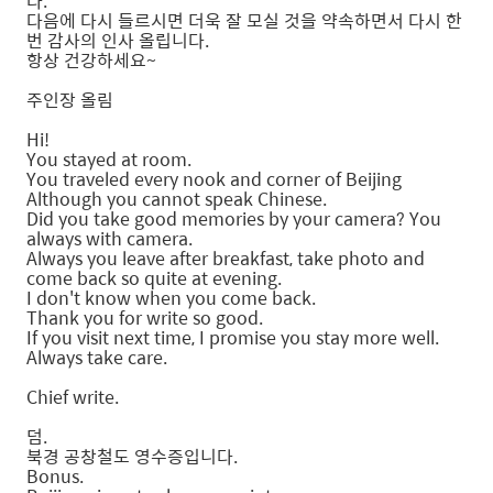
다.
다음에 다시 들르시면 더욱 잘 모실 것을 약속하면서 다시 한
번 감사의 인사 올립니다.
항상 건강하세요~
주인장 올림
Hi!
You stayed at room.
You traveled every nook and corner of Beijing
Although you cannot speak Chinese.
Did you take good memories by your camera? You
always with camera.
Always you leave after breakfast, take photo and
come back so quite at evening.
I don't know when you come back.
Thank you for write so good.
If you visit next time, I promise you stay more well.
Always take care.
Chief write.
덤.
북경 공창철도 영수증입니다.
Bonus.